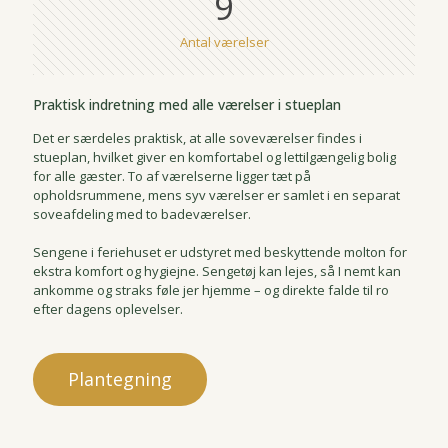
9
Antal værelser
Praktisk indretning med alle værelser i stueplan
Det er særdeles praktisk, at alle soveværelser findes i
stueplan, hvilket giver en komfortabel og lettilgængelig bolig
for alle gæster. To af værelserne ligger tæt på
opholdsrummene, mens syv værelser er samlet i en separat
soveafdeling med to badeværelser.
Sengene i feriehuset er udstyret med beskyttende molton for
ekstra komfort og hygiejne. Sengetøj kan lejes, så I nemt kan
ankomme og straks føle jer hjemme – og direkte falde til ro
efter dagens oplevelser.
Plantegning