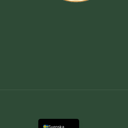
Deutsch
English (UK)
Nederlands
Dansk
Svenska