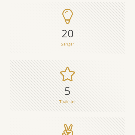
20
Sängar
5
Toaletter