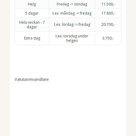
Helg
Fredag -> söndag
11.500,-
5 dagar
t.ex. måndag -> fredag
17.800,-
Hela veckan - 7
t.ex. lördag -> fredag
20.700,-
dagar
t.ex. torsdag under
Extra dag
3.750,-
helgen
Valutaomvandlare