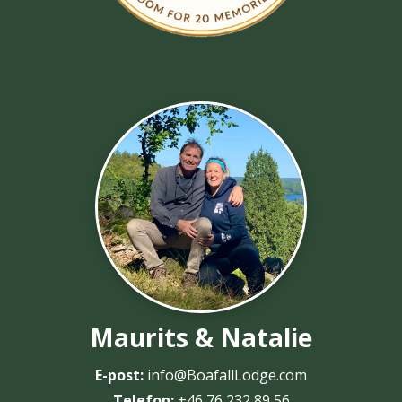
Maurits & Natalie
E-post:
info@BoafallLodge.com
Telefon:
+46 76 232 89 56