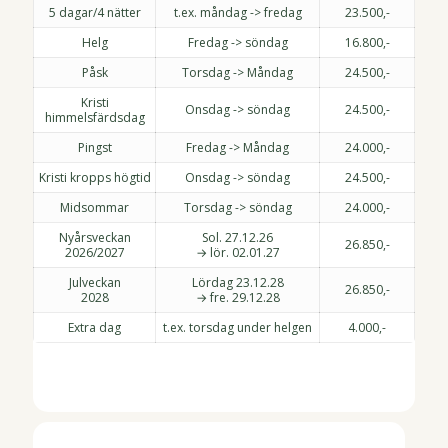
5 dagar/4 nätter
t.ex. måndag -> fredag
23.500,-
Helg
Fredag -> söndag
16.800,-
Påsk
Torsdag -> Måndag
24.500,-
Kristi
Onsdag -> söndag
24.500,-
himmelsfärdsdag
Pingst
Fredag -> Måndag
24.000,-
Kristi kropps högtid
Onsdag -> söndag
24.500,-
Midsommar
Torsdag -> söndag
24.000,-
Nyårsveckan
Sol. 27.12.26
26.850,-
2026/2027
→ lör. 02.01.27
Julveckan
Lördag 23.12.28
26.850,-
2028
→ fre. 29.12.28
Extra dag
t.ex. torsdag under helgen
4.000,-