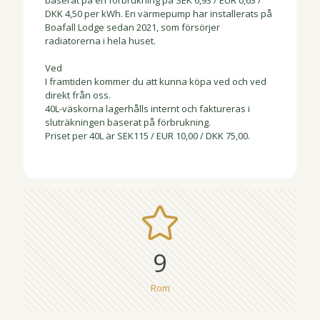
baserat på en förbrukning på SEK 6,93 / EUR 0,63 /
DKK 4,50 per kWh. En värmepump har installerats på
Boafall Lodge sedan 2021, som försörjer
radiatorerna i hela huset.
Ved
I framtiden kommer du att kunna köpa ved och ved
direkt från oss.
40L-väskorna lagerhålls internt och faktureras i
sluträkningen baserat på förbrukning.
Priset per 40L är SEK115 / EUR 10,00 / DKK 75,00.
9
Rom