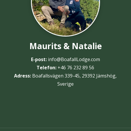
Maurits & Natalie
E-post:
info@BoafallLodge.com
Telefon:
+46 76 232 89 56
Adress:
Boafallsvägen 339-45, 29392 Jämshög,
Sverige