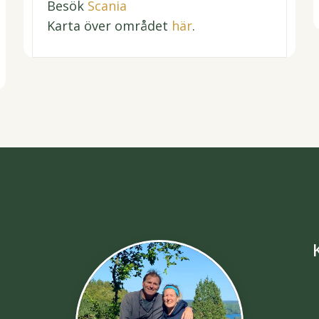
Besök
Scania
Karta över området
här
.