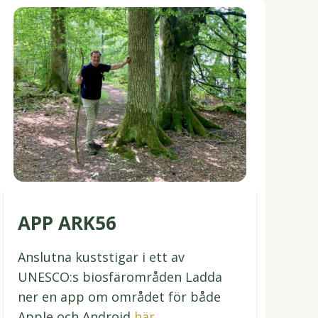
APP ARK56
Anslutna kuststigar i ett av
UNESCO:s biosfärområden Ladda
ner en app om området för både
Apple och Android
här