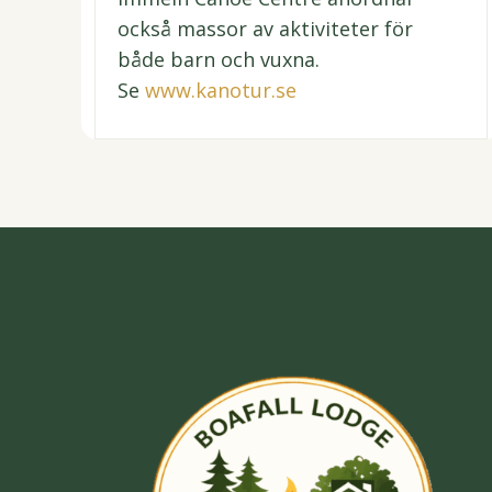
också massor av aktiviteter för
både barn och vuxna.
Se
www.kanotur.se