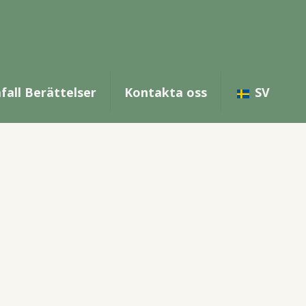
hamn
ars bilresa från Köpenhamn - perfekt för
fall Berättelser
Kontakta oss
SV