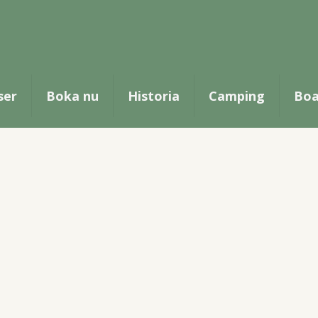
Sverige från Köpen
rige med natur, sjöar och lugn. Endast ca 2,5 timm
ser
Boka nu
Historia
Camping
Boa