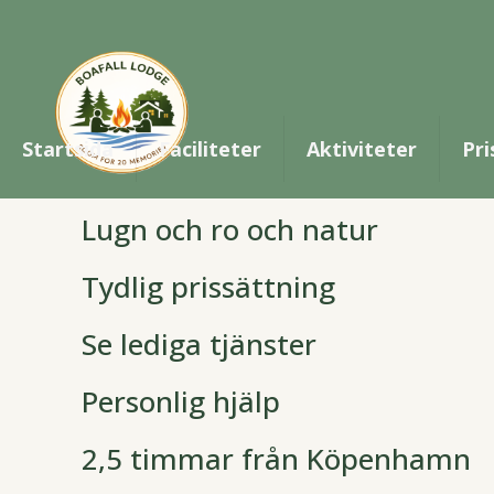
Weekendresor i 
Njut av en avkopplande weekend i södra Sve
familjer och grupper.
Startsida
Faciliteter
Aktiviteter
Pri
Se tillgängliga datum
Lugn och ro och natur
Tydlig prissättning
Se lediga tjänster
Personlig hjälp
2,5 timmar från Köpenhamn