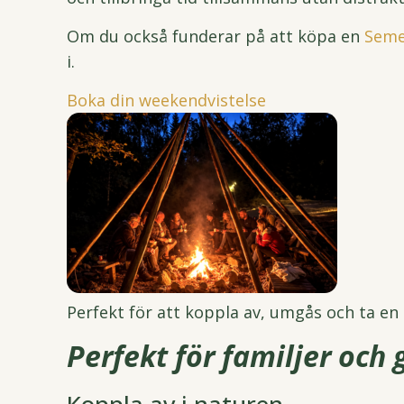
Om du också funderar på att köpa en
Seme
i.
Boka din weekendvistelse
Perfekt för att koppla av, umgås och ta en
Perfekt för familjer och